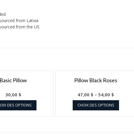
ded
 sourced from Latvia
 sourced from the US
Basic Pillow
Pillow Black Roses
30,00
$
47,00
$
–
54,00
$
OIX DES OPTIONS
CHOIX DES OPTIONS