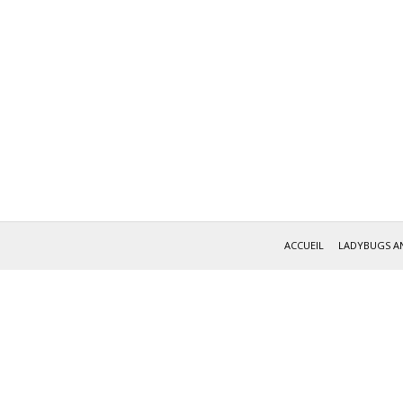
ACCUEIL
LADYBUGS A