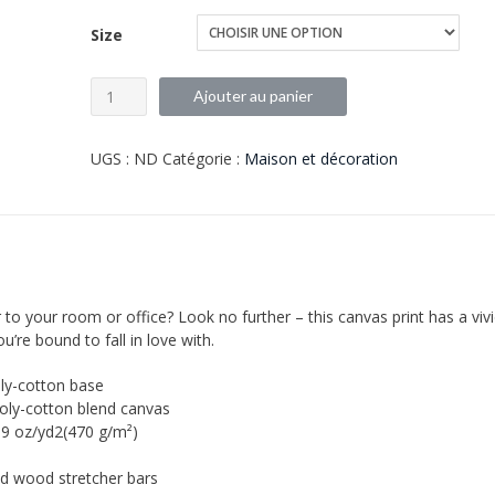
Size
quantité
Ajouter au panier
de
Dysnaste
UGS :
ND
Catégorie :
Maison et décoration
Hercules
Beetle
Canvas
ir to your room or office? Look no further – this canvas print has a vivi
ou’re bound to fall in love with.
oly-cotton base
poly-cotton blend canvas
3.9 oz/yd2(470 g/m²)
id wood stretcher bars