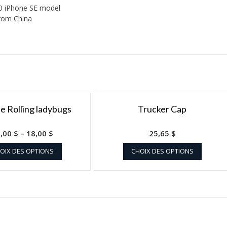
20 iPhone SE model
from China
 Rolling ladybugs
Trucker Cap
6,00
$
–
18,00
$
25,65
$
OIX DES OPTIONS
CHOIX DES OPTIONS