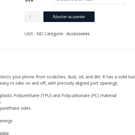
quantité
Ajouter au panier
de
White
UGS :
ND
Catégorie :
Accessoires
ladybug
iPhone
Case
tects your phone from scratches, dust, oil, and dirt. It has a solid ba
t easy to take on and off, with precisely aligned port openings.
plastic Polyurethane (TPU) and Polycarbonate (PC) material
k
lyurethane sides
penings
tible