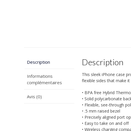
Description
Description
This sleek iPhone case pro
Informations
flexible sides that make i
complémentaires
• BPA free Hybrid Thermo
Avis (0)
• Solid polycarbonate bac
• Flexible, see-through po
• .5 mm raised bezel
• Precisely aligned port o
• Easy to take on and off
• Wireless charging compa