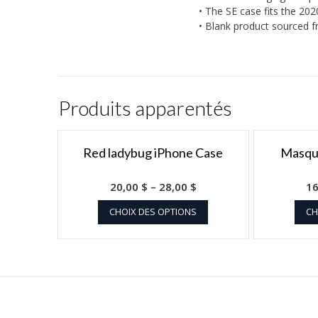
• The SE case fits the 20
• Blank product sourced 
Produits apparentés
Red ladybug iPhone Case
Masque
20,00
$
–
28,00
$
1
CHOIX DES OPTIONS
CH