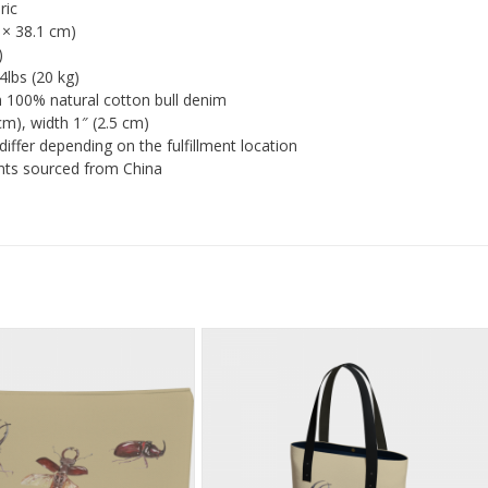
ric
1 × 38.1 cm)
)
4lbs (20 kg)
 100% natural cotton bull denim
cm), width 1″ (2.5 cm)
differ depending on the fulfillment location
nts sourced from China