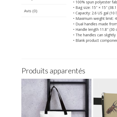
• 100% spun polyester fab
• Bag size: 15″ × 15″ (38.
Avis (0)
• Capacity: 2.6 US gal (10 l
• Maximum weight limit: 4
• Dual handles made from
• Handle length 11.8″ (30 
• The handles can slightly 
• Blank product compone
Produits apparentés