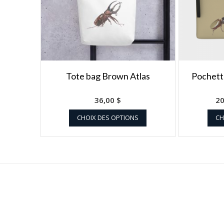
Tote bag Brown Atlas
Pochett
36,00
$
2
CHOIX DES OPTIONS
CH