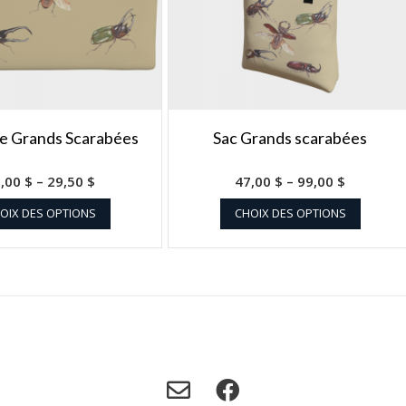
e Grands Scarabées
Sac Grands scarabées
0,00
$
–
29,50
$
47,00
$
–
99,00
$
OIX DES OPTIONS
CHOIX DES OPTIONS