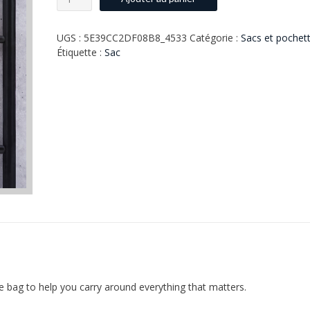
de
Zebra
Ladybug
UGS :
5E39CC2DF08B8_4533
Catégorie :
Sacs et pochet
Tote
Étiquette :
Sac
bag
e bag to help you carry around everything that matters.