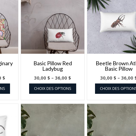
ginary
Basic Pillow Red
Beetle Brown At
Ladybug
Basic Pillow
0
$
30,00
$
–
36,00
$
30,00
$
–
36,00
ONS
CHOIX DES OPTIONS
CHOIX DES OPTION