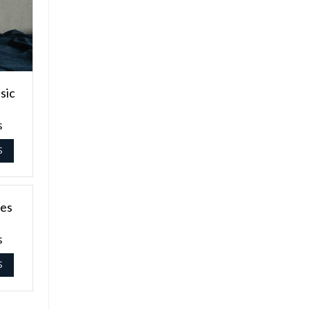
sic
$
S
les
$
S