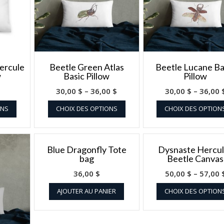
ercule
Beetle Green Atlas
Beetle Lucane Ba
w
Basic Pillow
Pillow
30,00
$
–
36,00
$
30,00
$
–
36,00
ONS
CHOIX DES OPTIONS
CHOIX DES OPTION
Blue Dragonfly Tote
Dysnaste Hercu
bag
Beetle Canvas
36,00
$
50,00
$
–
57,00
AJOUTER AU PANIER
CHOIX DES OPTION