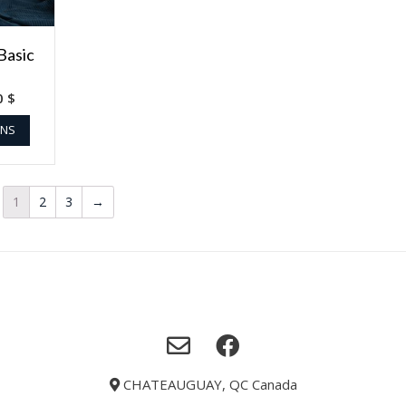
Basic
0
$
ONS
1
2
3
→
CHATEAUGUAY, QC Canada