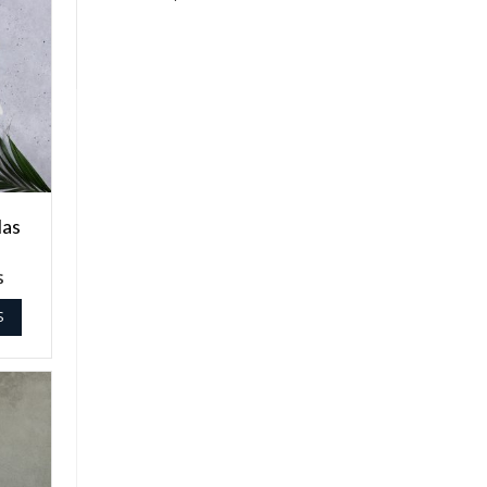
las
$
S